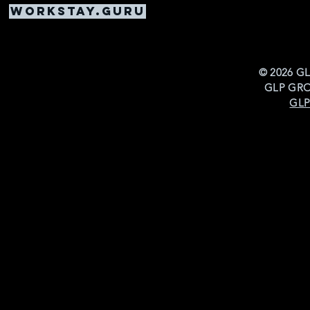
Workstay.guru
© 2026 G
GLP GRO
GLP